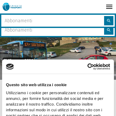
Salta
al
contenuto
share
Home
Linea 17/, modifica del percorso
Cerca
principale
search
nel
Cerca
sito
search
nel
sito
15 maggio 2026
Linea 17/, modifica del percorso
Questo sito web utilizza i cookie
A partire
da lunedì 18 maggio 2026
e per tutta la durata
dei lavori di asfaltatura previsti in via Milano, il percorso
Utilizziamo i cookie per personalizzare contenuti ed
degli autobus della
linea 17/
in partenza da piazza
annunci, per fornire funzionalità dei social media e per
Libertà verrà modificato come segue: i mezzi
analizzare il nostro traffico. Condividiamo inoltre
ometteranno il passaggio in via Milano, procedendo
informazioni sul modo in cui utilizzi il nostro sito con i
invece lungo via Ghega.
nostri partner che si occupano di analisi dei dati web,