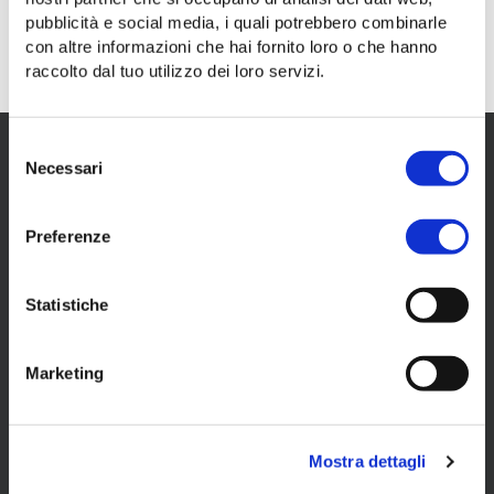
pubblicità e social media, i quali potrebbero combinarle
I veicoli interessati dalla modifica non effettueranno
con altre informazioni che hai fornito loro o che hanno
fermate in via Ghega e via Carducci.
raccolto dal tuo utilizzo dei loro servizi.
Selezione
Necessari
del
consenso
Il tuo mobility partner a Trieste.
Preferenze
sede
Via dei Lavoratori, 2 - 34144 Trieste
Statistiche
capitale sociale
euro 17.000.000 interamente versato
Marketing
codice fiscale e partita iva
00977240324
registro imprese
Mostra dettagli
Trieste