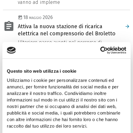
vanno ad impleme
18 maggio 2026
Attiva la nuova stazione di ricarica
elettrica nel comprensorio del Broletto
Ulteriore passo avanti nel percorso di
transizione energetica avviato da Trieste
Trasporti
Questo sito web utilizza i cookie
Utilizziamo i cookie per personalizzare contenuti ed
1
2
chevron_right
annunci, per fornire funzionalità dei social media e per
analizzare il nostro traffico. Condividiamo inoltre
informazioni sul modo in cui utilizzi il nostro sito con i
nostri partner che si occupano di analisi dei dati web,
pubblicità e social media, i quali potrebbero combinarle
Comunicati stampa (2025)
con altre informazioni che hai fornito loro o che hanno
Tutti i comunicati stampa del 2025
raccolto dal tuo utilizzo dei loro servizi.