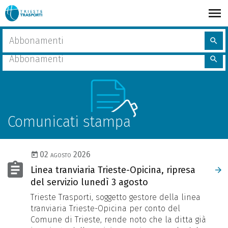
Salta
al
contenuto
share
Home
Comunicati stampa
Cerca
principale
search
nel
Cerca
sito
search
nel
sito
Comunicati stampa
02 agosto 2026
Linea tranviaria Trieste-Opicina, ripresa
del servizio lunedì 3 agosto
Trieste Trasporti, soggetto gestore della linea
tranviaria Trieste-Opicina per conto del
Comune di Trieste, rende noto che la ditta già