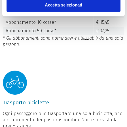
Accetta selezionati
Biglietto corsa singola
€ 5,00
Biglietto andata e ritorno
€ 9,30
Abbonamento 10 corse*
€ 15,45
Abbonamento 50 corse*
€ 37,25
* Gli abbonamenti sono nominativi e utilizzabili da una sola
persona.
Trasporto biciclette
Ogni passeggero può trasportare una sola bicicletta, fino
a esaurimento dei posti disponibili. Non è prevista la
prenotazione.