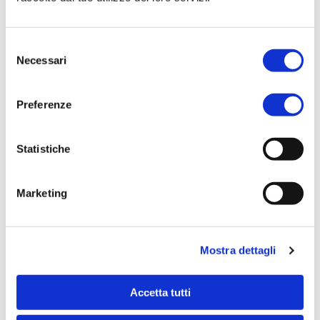
21:00
21:35
22:15
22:50
Selezione
Necessari
del
consenso
Preferenze
Statistiche
Tariffe e titoli di viaggio
Marketing
I titoli di viaggio possono essere acquistati:
direttamente a bordo dell'imbarcazione;
Mostra dettagli
tramite l'app Tpl FVG;
tramite il travel planner dell'app glimble FVG.
Accetta tutti
Titolo di viaggio
Prezzo