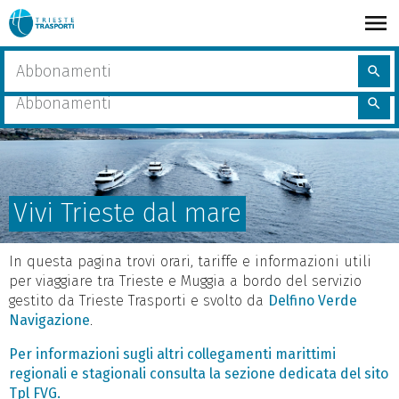
Salta
al
contenuto
share
Home
Vivi Trieste dal mare
Cerca
principale
search
nel
Cerca
sito
search
nel
sito
Vivi Trieste dal mare
In questa pagina trovi orari, tariffe e informazioni utili
per viaggiare tra Trieste e Muggia a bordo del servizio
gestito da Trieste Trasporti e svolto da
Delfino Verde
Navigazione
.
Per informazioni sugli altri collegamenti marittimi
regionali e stagionali consulta la sezione dedicata del sito
Tpl FVG.