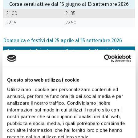
Corse serali attive dal 15 giugno al 13 settembre 2026
21:00
21:35
22:15
22:50
Domenica e festivi dal 25 aprile al 15 settembre 2026
Partenze da Trieste
Partenze da Muggia (lato
(molo Bersaglieri)
interno diga foranea)
9:30
10:15
11:00
11:45
Questo sito web utilizza i cookie
13:30
14:15
Utilizziamo i cookie per personalizzare contenuti ed
15:00
15:45
annunci, per fornire funzionalità dei social media e per
analizzare il nostro traffico. Condividiamo inoltre
16:30
17:15
informazioni sul modo in cui utilizzi il nostro sito con i
18:00
18:45
nostri partner che si occupano di analisi dei dati web,
Corse serali attive dal 15 giugno al 13 settembre 2026
pubblicità e social media, i quali potrebbero combinarle
con altre informazioni che hai fornito loro o che hanno
19:45
20:20
raccolto dal tuo utilizzo dei loro servizi.