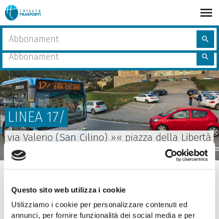
Salta
al
contenuto
share
Home
Muoversi a Trieste
Linee, percorsi e orari
LINEA 17/
Cerca
principale
search
nel
Cerca
sito
search
nel
sito
LINEA 17/
via Valerio (San Cilino) »« piazza della Libertà
(stazione FS)
Via Valerio (San Cilino)
» piazzale Europa (università)
» via Fabio Severo »
piazza della Libertà (stazione
Questo sito web utilizza i cookie
FS)
Utilizziamo i cookie per personalizzare contenuti ed
annunci, per fornire funzionalità dei social media e per