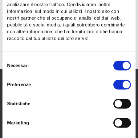
analizzare il nostro traffico. Condividiamo inoltre
informazioni sul modo in cui utilizzi il nostro sito con i
Allegati
nostri partner che si occupano di analisi dei dati web,
pubblicità e social media, i quali potrebbero combinarle
con altre informazioni che hai fornito loro o che hanno
linea 17/ | via Valerio (San Cilino) »« piazza
raccolto dal tuo utilizzo dei loro servizi.
della Libertà (stazione FS) | dal 7 giugno al 13
settembre 2026
29 mag 2026
- PDF
Selezione
Necessari
del
consenso
Preferenze
Il tuo mobility partner a Trieste.
Statistiche
sede
Via dei Lavoratori, 2 - 34144 Trieste
Marketing
capitale sociale
euro 17.000.000 interamente versato