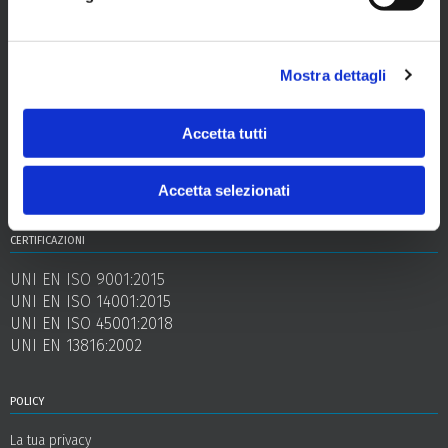
Via dei Lavoratori, 2 - 34144 Trieste
capitale sociale
euro 17.000.000 interamente versato
Mostra dettagli
codice fiscale e partita iva
00977240324
Accetta tutti
registro imprese
Trieste
Accetta selezionati
certificazioni
UNI EN ISO 9001:2015
UNI EN ISO 14001:2015
UNI EN ISO 45001:2018
UNI EN 13816:2002
policy
La tua privacy