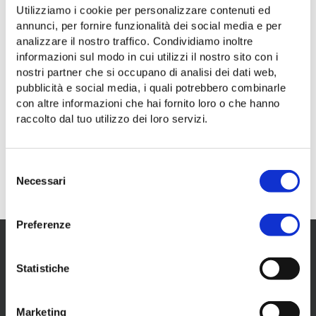
in
Per saperne di più su
Linee,
Utilizziamo i cookie per personalizzare contenuti ed
stazione
Van Gogh, Trieste Trasporti è mobility partner dell'evento
percorsi
annunci, per fornire funzionalità dei social media e per
FS
e
analizzare il nostro traffico. Condividiamo inoltre
Per saperne di più su
Van
a
orari
informazioni sul modo in cui utilizzi il nostro sito con i
La customer satisfaction nel 2023 è andata molto bene
Gogh,
Opicina:
nostri partner che si occupano di analisi dei dati web,
Trieste
Complessivamente il servizio di TT riceve una valutazione
pubblicità e social media, i quali potrebbero combinarle
coincidenze
di 7,8 decimi
Trasporti
con altre informazioni che hai fornito loro o che hanno
con
Per saperne di più su
La
è
raccolto dal tuo utilizzo dei loro servizi.
i
documento di prova
customer
mobility
treni
satisfaction
partner
Per saperne di più su
documento
per
nel
dell'evento
Selezione
questo è il testo del cocumento di prova
di
Lubiana
Necessari
del
Iscriviti a
2023
prova
e
consenso
è
Fiume
andata
Preferenze
molto
bene
Statistiche
Il tuo mobility partner a Trieste.
sede
Marketing