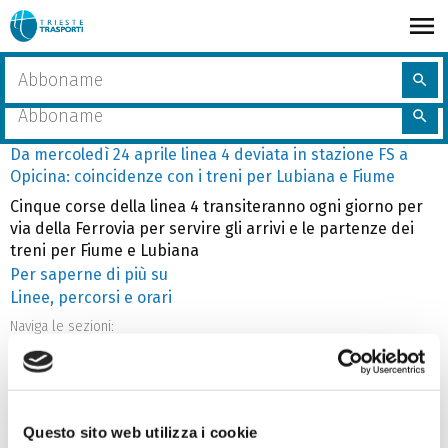
Salta
al
contenuto
share
Home
Cerca
principale
search
nel
Cerca
sito
search
nel
sito
Da mercoledì 24 aprile linea 4 deviata in stazione FS a
Opicina: coincidenze con i treni per Lubiana e Fiume
Cinque corse della linea 4 transiteranno ogni giorno per
via della Ferrovia per servire gli arrivi e le partenze dei
treni per Fiume e Lubiana
Per saperne di più su
Da
Linee, percorsi e orari
mercoledì
24
Naviga le sezioni:
aprile
Linee principali
Linee serali
arrow_downward
arrow_downward
linea
Linee notturne
4
arrow_downward
deviata
Questo sito web utilizza i cookie