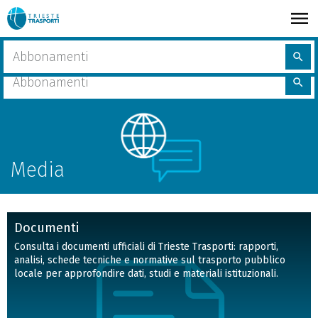
Salta
al
contenuto
share
Home
Media
Cerca
principale
search
nel
Cerca
sito
search
nel
sito
Media
Documenti
Consulta i documenti ufficiali di Trieste Trasporti: rapporti,
analisi, schede tecniche e normative sul trasporto pubblico
locale per approfondire dati, studi e materiali istituzionali.