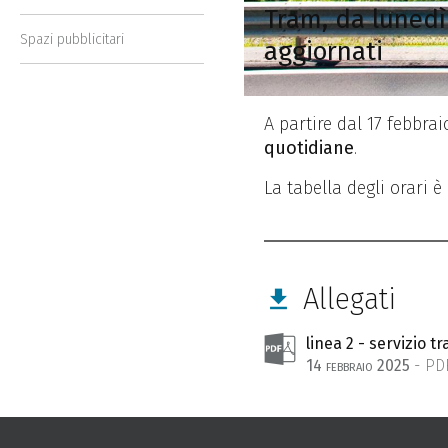
Tram, da lunedì 
Spazi pubblicitari
aggiornati
A partire dal 17 febbra
quotidiane
.
La tabella degli orari 
Allegati
linea 2 - servizio t
14 febbraio 2025
- PD