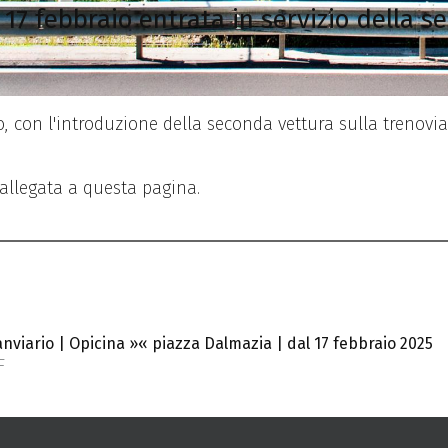
17 febbraio entrata in servizio della se
io, con l'introduzione della seconda vettura sulla trenovia
è allegata a questa pagina.
ranviario | Opicina »« piazza Dalmazia | dal 17 febbraio 2025
F