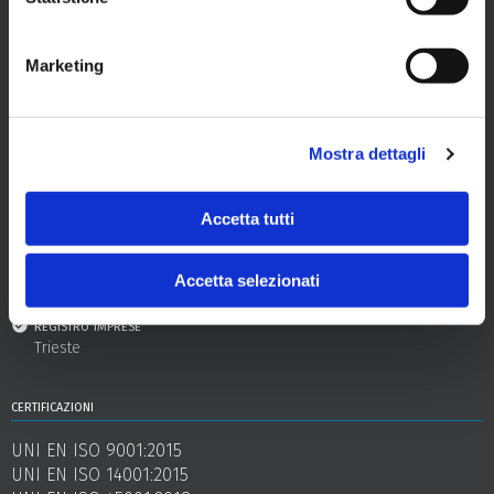
Marketing
Il tuo mobility partner a Trieste.
sede
Mostra dettagli
Via dei Lavoratori, 2 - 34144 Trieste
capitale sociale
Accetta tutti
euro 17.000.000 interamente versato
codice fiscale e partita iva
Accetta selezionati
00977240324
registro imprese
Trieste
certificazioni
UNI EN ISO 9001:2015
UNI EN ISO 14001:2015