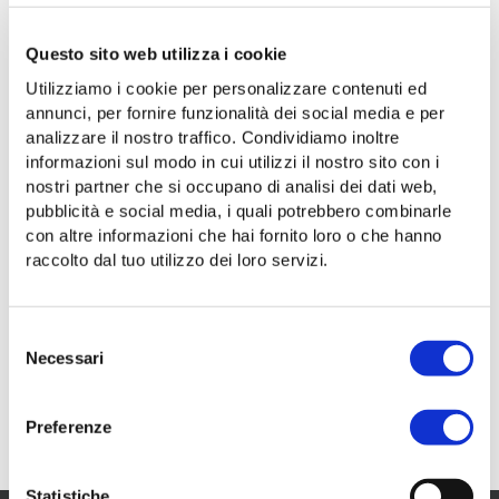
Questo sito web utilizza i cookie
Utilizziamo i cookie per personalizzare contenuti ed
NOTE
annunci, per fornire funzionalità dei social media e per
analizzare il nostro traffico. Condividiamo inoltre
Dopo le ore 21:00, la linea 21 è sostituita dalla
linea
informazioni sul modo in cui utilizzi il nostro sito con i
20
.
nostri partner che si occupano di analisi dei dati web,
pubblicità e social media, i quali potrebbero combinarle
con altre informazioni che hai fornito loro o che hanno
raccolto dal tuo utilizzo dei loro servizi.
Allegati
Selezione
Necessari
linea 21 | Borgo San Sergio »« largo Città di
del
Santos (stazione FS) | dal 7 giugno al 13
consenso
settembre 2026
Preferenze
04 giugno 2026
- PDF
Statistiche