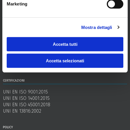
Marketing
sede
Via dei Lavoratori, 2 - 34144 Trieste
capitale sociale
Mostra dettagli
euro 17.000.000 interamente versato
codice fiscale e partita iva
Accetta tutti
00977240324
registro imprese
Accetta selezionati
Trieste
certificazioni
UNI EN ISO 9001:2015
UNI EN ISO 14001:2015
UNI EN ISO 45001:2018
UNI EN 13816:2002
policy