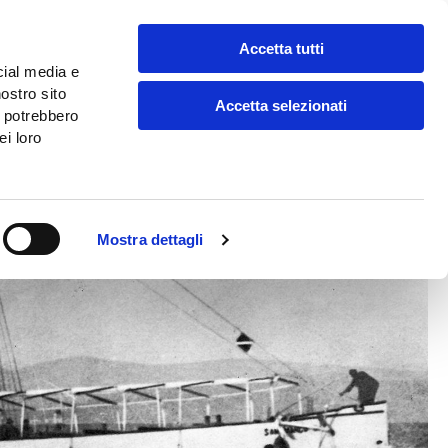
Accetta tutti
share
cial media e
search
nostro sito
Accetta selezionati
i potrebbero
search
ei loro
Mostra dettagli