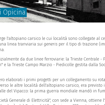
di Opicina
 erge l'altopiano carsico le cui località sono collegate al
una linea tranviaria
sui generis
per il tipo di trazione (i
na.
izialmente da due linee ferroviarie: la Trieste Centrale - 
 e la Trieste Campo Marzio - Piedicolle gestita dalla Socie
ero elaborati i primi progetti per un collegamento su rota
erso le altre località dell'altopiano carsico, era previst
Valle del Vipacco: la prima guerra mondiale mandò in fu
cietà Generale di Elettricità", con sede a Vienna, ottiene l