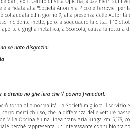
erdan) ed il Centro di Villa Opicina, a 329 metri sul li
e è affidata alla "Società Anonima Piccole Ferrovie" per la
 è collaudata ed il giorno 9, alla presenza delle Autorità
 incidente mette, però, a soqquadro la città. Il 10 ottobr
 aperte e griglia metallica, a Scorcola, causa la rottura di
na xe nato disgrazia:
la
r e drento no ghe iera che '/ povero frenador!.
erò torna alla normalità. La Società migliora il servizio ed
carro merci chiuso, che, a differenza delle vetture passeg
con Villa Opcina è una linea tranviaria lunga km. 5,175, co
eciale perché rappresenta un interessante connubio tra t