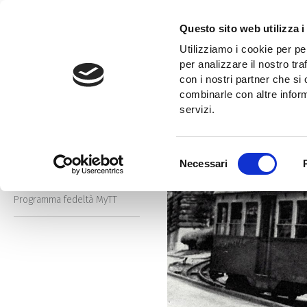
Salta
al
Questo sito web utilizza i
contenuto
Home
Storie in bianco e nero
1902: il tram di Opicina
Utilizziamo i cookie per pe
principale
Cerca
per analizzare il nostro tra
nel
con i nostri partner che si
Cerca
sito
combinarle con altre inform
nel
servizi.
sito
Storie a colori
Selezione
Necessari
Storie in bianco e nero
del
consenso
Programma fedeltà MyTT