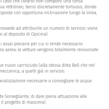
el caso che l'orario non comporti una corsa
sia rettilineo, bensì discretamente tortuoso, donde
isposte con opportuna inclinazione lungo la linea,
rovvede ad attribuirle un numero di servizio: viene
o al deposito di Opicina).
i assai precarie per cui si rende necessario
 linea aerea; le vetture vengono totalmente revisionate
e nuovi carriscudo (alla stessa ditta Bell che nel
meccanica, a quelli già in servizio.
 canalizzazione necessarie a convogliare le acque
nte Sorvegliante, di dare piena attuazione alle
 il progetto di massima).