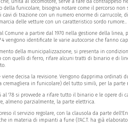
 che, unita al locomotore, serve a fare da contrappeso n
o della funicolare, bisogna notare come il percorso non 
 i cavi di trazione con un numero enorme di carrucole, d
rcia delle vetture con un caratteristico sordo rumore...
l Comune a partire dal 1970 nella gestione della linea, p
 N°4 vengono identificate le varie autocorse che fanno cap
mento della municipalizzazione, si presenta in condizion
no con quelli di ferro, rifare alcuni tratti di binario e di
to.
 viene decisa la revisione. Vengono dapprima ordinati du
 cremagliera in funicolare) del tutto simili, per la parte 
 al '78 si provvede a rifare tutto il binario e le opere di
e, almeno parzialmente, la parte elettrica.
preso il servizio regolare, con la clausola da parte dell'E
e in materia di impianti a fune (l'AC.T. ha già elaborato