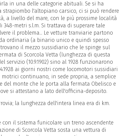
irla in una delle categorie abituali. Se si ha
a strapiombo l'altopiano carsico, ci si può rendere
tà, a livello del mare, con le più prossime località
 348-metri s.l.m. Si trattava di superare tale
vere il problema... Le vetture tranviarie partono
da ordinaria (a binario unico e quindi spesso
 trovano il mezzo sussidiario che le spinge sul
fermata di Scorcola Vetta (lunghezza di questa
del servizio (10.9.1902) sino al 1928 funzionarono
4.1928 ai giorni nostri come locomotori sussidiari
e motrici continuano, in sede propria, a semplice
ne del monte che le porta alla fermata Obelisco e
ove si attestano a lato dell'officina-deposito.
ovia; la lunghezza dell'intera linea era di km.
é con il sistema funicolare un treno ascendente
zione di Scorcola Vetta sosta una vettura di