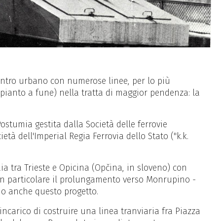
 centro urbano con numerose linee, per lo più
mpianto a fune) nella tratta di maggior pendenza: la
Postumia gestita dalla Società delle ferrovie
tà dell'Imperial Regia Ferrovia dello Stato ("k.k.
ia tra Trieste e Opicina (Opčina, in sloveno) con
o in particolare il prolungamento verso Monrupino -
mo anche questo progetto.
'incarico di costruire una linea tranviaria fra Piazza