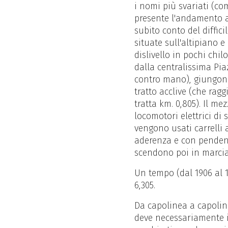
i nomi più svariati (com
presente l'andamento al
subito conto del diffici
situate sull'altipiano e
dislivello in pochi chil
dalla centralissima Pia
contro mano), giungono 
tratto acclive (che rag
tratta km. 0,805). Il me
locomotori elettrici di
vengono usati carrelli 
aderenza e con pendenza
scendono poi in marcia-t
Un tempo (dal 1906 al 1
6,305.
Da capolinea a capolin
deve necessariamente i