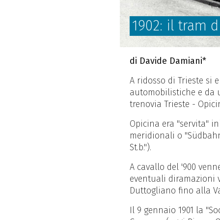
1902: il tram 
di Davide Damiani*
A ridosso di Trieste si
automobilistiche e da 
trenovia Trieste - Opici
Opicina era "servita" in
meridionali o "Südbahn"
St.b.").
A cavallo del '900 venn
eventuali diramazioni v
Duttogliano fino alla 
Il 9 gennaio 1901 la "So