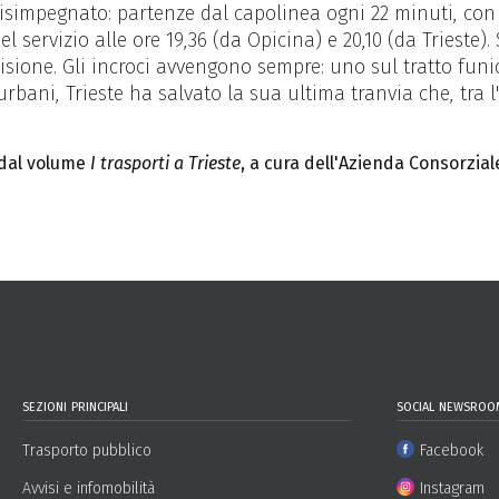
 disimpegnato: partenze dal capolinea ogni 22 minuti, con i
el servizio alle ore 19,36 (da Opicina) e 20,10 (da Trieste)
sione. Gli incroci avvengono sempre: uno sul tratto funic
bani, Trieste ha salvato la sua ultima tranvia che, tra l'
o dal volume
I trasporti a Trieste
, a cura dell'Azienda Consorziale
sezioni principali
social newsroo
Trasporto pubblico
Facebook
Avvisi e infomobilità
Instagram