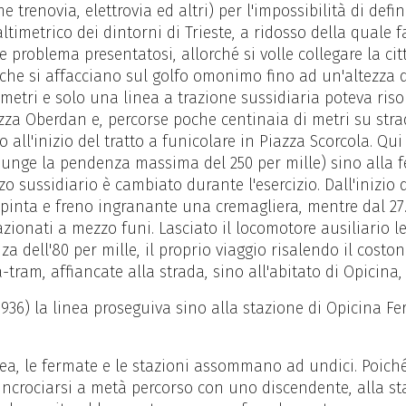
e trenovia, elettrovia ed altri) per l'impossibilità di defin
timetrico dei dintorni di Trieste, a ridosso della quale f
le problema presentatosi, allorché si volle collegare la cit
 che si affacciano sul golfo omonimo fino ad un'altezza di
ometri e solo una linea a trazione sussidiaria poteva risol
zza Oberdan e, percorse poche centinaia di metri su stra
all'inizio del tratto a funicolare in Piazza Scorcola. Qui
giunge la pendenza massima del 250 per mille) sino alla 
zzo sussidiario è cambiato durante l'esercizio. Dall'inizio 
 spinta e freno ingranante una cremagliera, mentre dal 27.
azionati a mezzo funi. Lasciato il locomotore ausiliario l
 dell'80 per mille, il proprio viaggio risalendo il costo
ram, affiancate alla strada, sino all'abitato di Opicina, 
936) la linea proseguiva sino alla stazione di Opicina Ferr
ea, le fermate e le stazioni assommano ad undici. Poich
ncrociarsi a metà percorso con uno discendente, alla sta