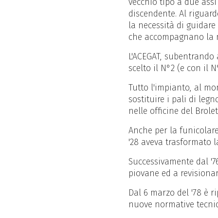
vecchio tipo a due assi
discendente. Al riguard
la necessità di guidare
che accompagnano la ma
L'ACEGAT, subentrando a
scelto il N°2 (e con il
Tutto l'impianto, al mo
sostituire i pali di leg
nelle officine del Brolet
Anche per la funicolare
'28 aveva trasformato la
Successivamente dal '76
piovane ed a revisionar
Dal 6 marzo del '78 è ri
nuove normative tecnich