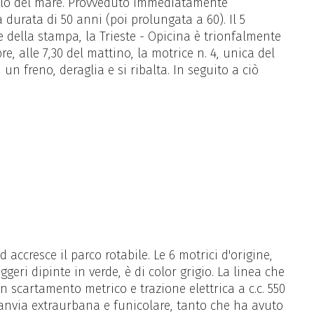
vello del mare. Provveduto immediatamente
 durata di 50 anni (poi prolungata a 60). Il 5
 e della stampa, la Trieste - Opicina è trionfalmente
e, alle 7,30 del mattino, la motrice n. 4, unica del
 un freno, deraglia e si ribalta. In seguito a ciò
 accresce il parco rotabile. Le 6 motrici d'origine,
geri dipinte in verde, è di color grigio. La linea che
n scartamento metrico e trazione elettrica a c.c. 550
ranvia extraurbana e funicolare, tanto che ha avuto