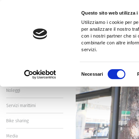
Salta
al
Questo sito web utilizza i
contenuto
Home
Partitella a bordo (ma niente schiacciate né falli duri)
Utilizziamo i cookie per pe
principale
Cerca
per analizzare il nostro tra
nel
con i nostri partner che si
Cerca
sito
combinarle con altre inform
nel
servizi.
sito
Trasporto pubblico
Selezione
Necessari
Avvisi e infomobilità
del
consenso
Noleggi
Servizi marittimi
Bike sharing
Media