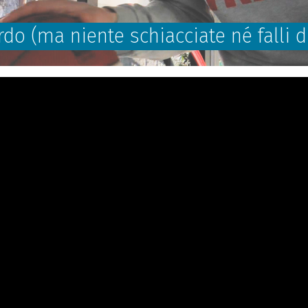
ordo (ma niente schiacciate né falli d