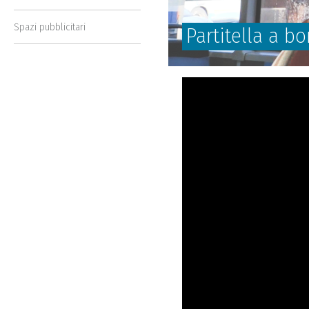
Spazi pubblicitari
Partitella a b