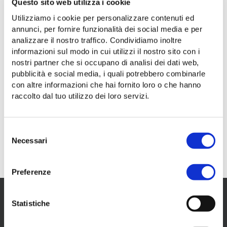
Questo sito web utilizza i cookie
Utilizziamo i cookie per personalizzare contenuti ed
annunci, per fornire funzionalità dei social media e per
analizzare il nostro traffico. Condividiamo inoltre
informazioni sul modo in cui utilizzi il nostro sito con i
nostri partner che si occupano di analisi dei dati web,
pubblicità e social media, i quali potrebbero combinarle
con altre informazioni che hai fornito loro o che hanno
raccolto dal tuo utilizzo dei loro servizi.
Spot promozionale del
programma fedeltà MyTT
,
dedicato alla partnership con il
ristorante Shi's
,
Selezione
realizzato a ottobre 2024 dall'agenzia di design
Necessari
del
Basiq
.
consenso
Preferenze
Statistiche
Il tuo mobility partner a Trieste.