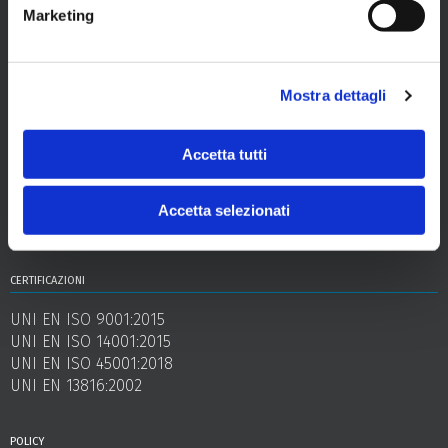
Marketing
sede
Via dei Lavoratori, 2 - 34144 Trieste
capitale sociale
Mostra dettagli
euro 17.000.000 interamente versato
codice fiscale e partita iva
Accetta tutti
00977240324
registro imprese
Accetta selezionati
Trieste
certificazioni
UNI EN ISO 9001:2015
UNI EN ISO 14001:2015
UNI EN ISO 45001:2018
UNI EN 13816:2002
policy