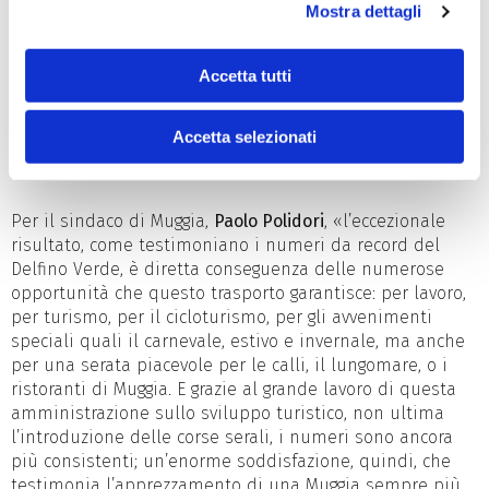
sempre accolto con estrema disponibilità le richieste di
Mostra dettagli
ampliamento del servizio, in modo da poter venire
incontro alle esigenze dell’utenza, assicurando sempre
Accetta tutti
un’offerta di qualità. Un esempio è dato senz’altro dalle
corse notturne, introdotte nel 2025 fra giugno e
settembre, poi ancora prorogate per coprire il periodo
Accetta selezionati
fino al weekend della Barcolana».
Per il sindaco di Muggia,
Paolo Polidori
, «l’eccezionale
risultato, come testimoniano i numeri da record del
Delfino Verde, è diretta conseguenza delle numerose
opportunità che questo trasporto garantisce: per lavoro,
per turismo, per il cicloturismo, per gli avvenimenti
speciali quali il carnevale, estivo e invernale, ma anche
per una serata piacevole per le calli, il lungomare, o i
ristoranti di Muggia. E grazie al grande lavoro di questa
amministrazione sullo sviluppo turistico, non ultima
l’introduzione delle corse serali, i numeri sono ancora
più consistenti; un’enorme soddisfazione, quindi, che
testimonia l’apprezzamento di una Muggia sempre più