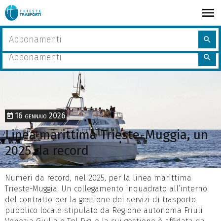
Salta
al
contenuto
share
Home
Linea marittima Trieste-Muggia, un 2025 da record
Cerca
principale
search
nel
Cerca
sito
search
nel
sito
16 gennaio 2026
Linea marittima Trieste-Muggia, un
2025 da record
Numeri da record, nel 2025, per la linea marittima
Trieste-Muggia. Un collegamento inquadrato all’interno
del contratto per la gestione dei servizi di trasporto
pubblico locale stipulato da Regione autonoma Friuli