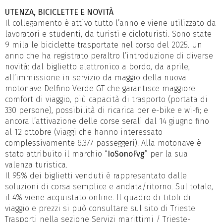
UTENZA, BICICLETTE E NOVITÀ
Il collegamento è attivo tutto l’anno e viene utilizzato da
lavoratori e studenti, da turisti e cicloturisti. Sono state
9 mila le biciclette trasportate nel corso del 2025. Un
anno che ha registrato peraltro l’introduzione di diverse
novità: dal biglietto elettronico a bordo, da aprile,
all’immissione in servizio da maggio della nuova
motonave Delfino Verde GT che garantisce maggiore
comfort di viaggio, più capacità di trasporto (portata di
330 persone), possibilità di ricarica per e-bike e wi-fi; e
ancora l’attivazione delle corse serali dal 14 giugno fino
al 12 ottobre (viaggi che hanno interessato
complessivamente 6.377 passeggeri). Alla motonave è
stato attribuito il marchio “
IoSonoFvg
” per la sua
valenza turistica.
Il 95% dei biglietti venduti è rappresentato dalle
soluzioni di corsa semplice e andata/ritorno. Sul totale,
il 4% viene acquistato online. Il quadro di titoli di
viaggio e prezzi si può consultare sul sito di Trieste
Trasporti nella sezione Servizi marittimi / Trieste-