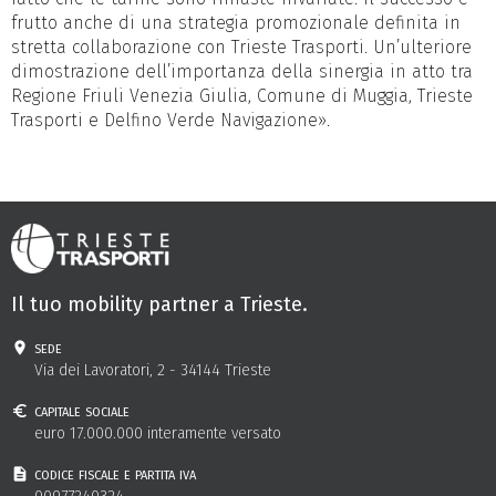
frutto anche di una strategia promozionale definita in
stretta collaborazione con Trieste Trasporti. Un’ulteriore
dimostrazione dell’importanza della sinergia in atto tra
Regione Friuli Venezia Giulia, Comune di Muggia, Trieste
Trasporti e Delfino Verde Navigazione».
Il tuo mobility partner a Trieste.
sede
Via dei Lavoratori, 2 - 34144 Trieste
capitale sociale
euro 17.000.000 interamente versato
codice fiscale e partita iva