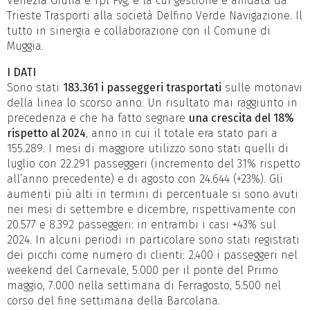
Venezia Giulia e Tpl Fvg, e la cui gestione è affidata da
Trieste Trasporti alla società Delfino Verde Navigazione. Il
tutto in sinergia e collaborazione con il Comune di
Muggia.
I DATI
Sono stati
183.361 i passeggeri trasportati
sulle motonavi
della linea lo scorso anno. Un risultato mai raggiunto in
precedenza e che ha fatto segnare
una crescita del 18%
rispetto al 2024
, anno in cui il totale era stato pari a
155.289. I mesi di maggiore utilizzo sono stati quelli di
luglio con 22.291 passeggeri (incremento del 31% rispetto
all’anno precedente) e di agosto con 24.644 (+23%). Gli
aumenti più alti in termini di percentuale si sono avuti
nei mesi di settembre e dicembre, rispettivamente con
20.577 e 8.392 passeggeri: in entrambi i casi +43% sul
2024. In alcuni periodi in particolare sono stati registrati
dei picchi come numero di clienti: 2.400 i passeggeri nel
weekend del Carnevale, 5.000 per il ponte del Primo
maggio, 7.000 nella settimana di Ferragosto, 5.500 nel
corso del fine settimana della Barcolana.