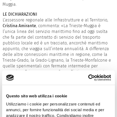
Muggia.
LE DICHIARAZIONI
L’assessore regionale alle Infrastrutture e al Territorio,
Cristina Amirante
, commenta: «La Trieste-Muggia è
l’unica linea del servizio marittimo fino ad oggi svolta
che fa parte del contratto di servizio del trasporto
pubblico locale ed è un tracciato, ancorché marittimo
appunto, che viaggia sull’intera annualità. A differenza
delle altre connessioni marittime in regione, come la
Trieste-Grado, la Grado-Lignano, la Trieste-Monfalcone e
quelle sperimentali con fermate intermedie per
esempio a Grignano oppure fino a Sistiana, piuttosto
che delle tratte in acque interne come la Marano-
Lignano o la Aquileia-Grado, che si svolgono solo nel
periodo estivo perché legate alla stagione turistica.
Proprio per questo la linea Trieste-Muggia continuerà a
Questo sito web utilizza i cookie
essere gestita da Trieste Trasporti e dalla società Delfino
Utilizziamo i cookie per personalizzare contenuti ed
Verde Navigazione con delle modalità che la stanno
annunci, per fornire funzionalità dei social media e per
rendendo, e i dati lo confermano, perfettamente
analizzare il nostro traffico. Condividiamo inoltre