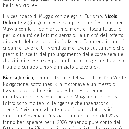
bella e vivibile».
Il vicesindaco di Muggia con delega al Turismo,
Nicola
Delconte
, aggiunge che «da sempre i turisti accedono a
Muggia con le linee marittime, mentre i locali la usano
per la qualità dell’ottimo servizio. La unicità dell’offerta
di eventi del nostro territorio fa la differenza e i numeri
ci danno ragione. Un grandissimo lavoro sul turismo che
premia la scelta del prolungamento delle corse serali e
che ci indica la strada per un futuro collegamento verso
l’Istria a cui abbiamo già iniziato a lavorare».
Bianca Jurcich
, amministratrice delegata di Delfino Verde
Navigazione, sottolinea: «La motonave è un mezzo di
trasporto comodo e sicuro e allo stesso tempo
un'attrazione per vivere Trieste e Muggia dal mare. Fra
l’altro sono molteplici le agenzie che inseriscono il
"transfer" via mare all'interno dei tour cicloturistici
diretti in Slovenia e Croazia. I numeri record del 2025
fanno ben sperare per il 2026, tenendo pure conto del
fatto che le tariffe sono rimaste invariate. Il successo è