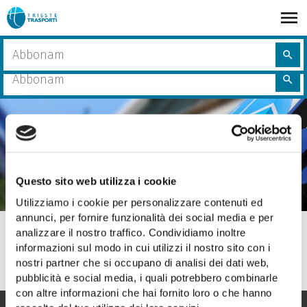
Salta
al
contenuto
share
Home
Linea 31, percorso regolare
Cerca
principale
search
nel
Cerca
sito
search
nel
sito
01 febbraio 2026
Questo sito web utilizza i cookie
Linea 31, percorso regolare
Utilizziamo i cookie per personalizzare contenuti ed
annunci, per fornire funzionalità dei social media e per
Con la riapertura al traffico veicolare di salita delle Mura
analizzare il nostro traffico. Condividiamo inoltre
a Muggia, è stato ripristinato il percorso regolare degli
informazioni sul modo in cui utilizzi il nostro sito con i
autobus della
linea 31
.
nostri partner che si occupano di analisi dei dati web,
pubblicità e social media, i quali potrebbero combinarle
con altre informazioni che hai fornito loro o che hanno