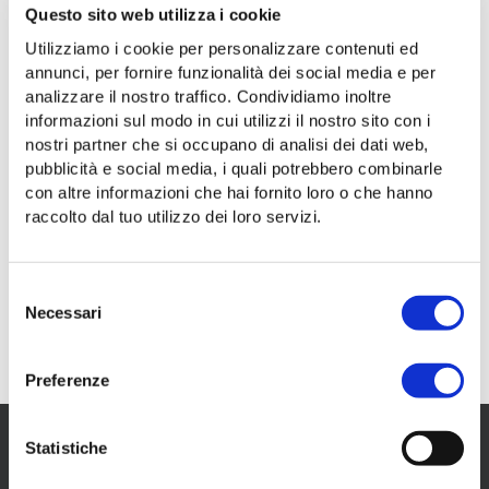
territorio.
Questo sito web utilizza i cookie
Una soluzione adottata per rendere ancora più chiaro e
Utilizziamo i cookie per personalizzare contenuti ed
immediato il messaggio relativo al tempo di attesa in
annunci, per fornire funzionalità dei social media e per
vista del passaggio della prossima corsa. Si tratta della
analizzare il nostro traffico. Condividiamo inoltre
prima tappa di un percorso di aggiornamento dei
informazioni sul modo in cui utilizzi il nostro sito con i
sistemi che verrà ulteriormente implementato nei
nostri partner che si occupano di analisi dei dati web,
prossimi mesi.
pubblicità e social media, i quali potrebbero combinarle
con altre informazioni che hai fornito loro o che hanno
Le informazioni che verranno visualizzate saranno il
raccolto dal tuo utilizzo dei loro servizi.
numero della linea, la sua direzione, il tempo di attesa
per la corsa in arrivo e quelle successive, il nome e il
codice della fermata, oltre all'ora esatta. Comparirà
Selezione
inoltre il Qr code per acquistare un titolo di viaggio e
Necessari
del
seguire l'autobus di proprio interesse in tempo reale
consenso
tramite l'app glimble.
Preferenze
Statistiche