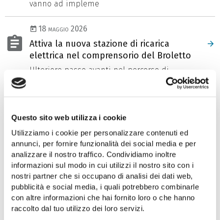
vanno ad impleme
18 maggio 2026
Attiva la nuova stazione di ricarica
elettrica nel comprensorio del Broletto
Ulteriore passo avanti nel percorso di
transizione energetica avviato da Trieste
Trasporti
Questo sito web utilizza i cookie
Utilizziamo i cookie per personalizzare contenuti ed
1
2
chevron_right
annunci, per fornire funzionalità dei social media e per
analizzare il nostro traffico. Condividiamo inoltre
informazioni sul modo in cui utilizzi il nostro sito con i
nostri partner che si occupano di analisi dei dati web,
pubblicità e social media, i quali potrebbero combinarle
Comunicati stampa (2025)
con altre informazioni che hai fornito loro o che hanno
Tutti i comunicati stampa del 2025
raccolto dal tuo utilizzo dei loro servizi.