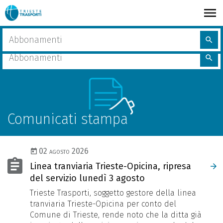
Salta
al
contenuto
share
Home
Comunicati stampa
Cerca
principale
search
nel
Cerca
sito
search
nel
sito
Comunicati stampa
02 agosto 2026
Linea tranviaria Trieste-Opicina, ripresa
del servizio lunedì 3 agosto
Trieste Trasporti, soggetto gestore della linea
tranviaria Trieste-Opicina per conto del
Comune di Trieste, rende noto che la ditta già