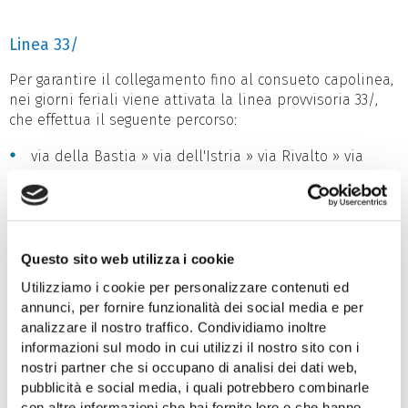
Linea 33/
Per garantire il collegamento fino al consueto capolinea,
nei giorni feriali viene attivata la linea provvisoria 33/,
che effettua il seguente percorso:
via della Bastia » via dell'Istria » via Rivalto » via
Molino a Vento » largo Pestalozzi » strada di Fiume »
via Brigata Casale » via delle Campanelle (campo
sportivo) » inversione di marcia » percorso inverso
Questo sito web utilizza i cookie
Dal lunedì al venerdì, alcune corse della linea 33/
vengono prolungate verso l’Istituto professionale Luigi
Utilizziamo i cookie per personalizzare contenuti ed
Galvani e in largo della Barriera Vecchia.
annunci, per fornire funzionalità dei social media e per
analizzare il nostro traffico. Condividiamo inoltre
informazioni sul modo in cui utilizzi il nostro sito con i
nostri partner che si occupano di analisi dei dati web,
pubblicità e social media, i quali potrebbero combinarle
Domenica e giorni festivi
con altre informazioni che hai fornito loro o che hanno