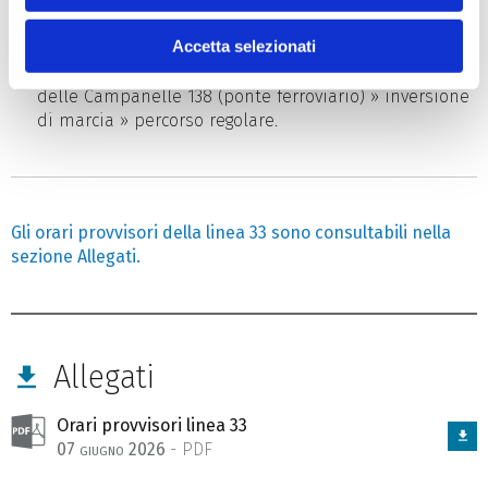
Direzione piazza Goldoni:
Cattinara » Altura » via
Accetta selezionati
Brigata Casale » via delle Campanelle (campo
sportivo) » via Brigata Casale » strada di Fiume » via
delle Campanelle 138 (ponte ferroviario) » inversione
di marcia » percorso regolare.
Gli orari provvisori della linea 33 sono consultabili nella
sezione Allegati.
Allegati
Orari provvisori linea 33
07 giugno 2026
- PDF