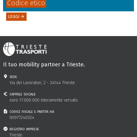
Codice etico
LEGGI
arrow_forward
Il tuo mobility partner a Trieste.
sede
Via dei Lavoratori, 2 - 34144 Trieste
capitale sociale
euro 17.000.000 interamente versato
codice fiscale e partita iva
00977240324
registro imprese
Trieste