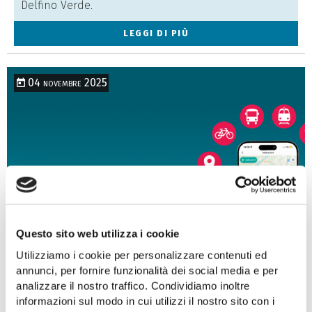
Delfino Verde.
LEGGI DI PIÙ
04 novembre 2025
Maas FVG, tutti i trasporti del
Questo sito web utilizza i cookie
Friuli Venezia Giulia in un'unica
Utilizziamo i cookie per personalizzare contenuti ed
app
annunci, per fornire funzionalità dei social media e per
analizzare il nostro traffico. Condividiamo inoltre
informazioni sul modo in cui utilizzi il nostro sito con i