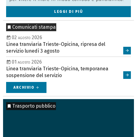
LEGGI DI PIÙ
Comunicati stampa
02 agosto 2026
Linea tranviaria Trieste-Opicina, ripresa del
servizio lunedì 3 agosto
01 agosto 2026
Linea tranviaria Trieste-Opicina, temporanea
sospensione del servizio
ARCHIVIO
arrow_forward
Trasporto pubblico