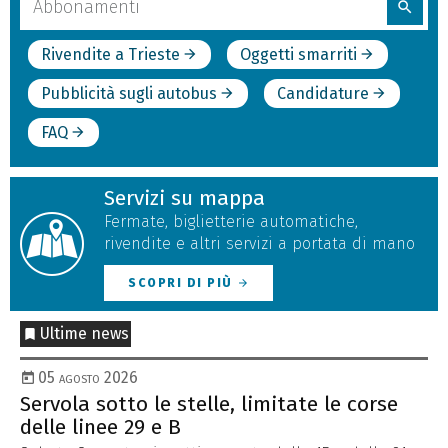
search
nel
sito
Rivendite a Trieste
Oggetti smarriti
arrow_forward
arrow_forward
Pubblicità sugli autobus
Candidature
arrow_forward
arrow_forward
FAQ
arrow_forward
Servizi su mappa
Fermate, biglietterie automatiche,
rivendite e altri servizi a portata di mano
SCOPRI DI PIÙ
arrow_forward
Ultime news
05 agosto 2026
e
Servola sotto le stelle, limitate le corse
Li
delle linee 29 e B
de
di