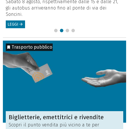
Sabato 8 agosto, rispettivamente dalle 15 e dalle 21,
Co
gli autobus arriveranno fino al ponte di via dei
ve
Soncini.
L
LEGGI
arrow_forward
Trasporto pubblico
Biglietterie, emettitrici e rivendite
Scopri il punto vendita più vicino a te per