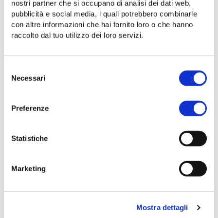
VISION
nostri partner che si occupano di analisi dei dati web,
pubblicità e social media, i quali potrebbero combinarle
Perché innovare i trasporti significa sviluppare il
con altre informazioni che hai fornito loro o che hanno
territorio
raccolto dal tuo utilizzo dei loro servizi.
Selezione
Necessari
del
consenso
Preferenze
Statistiche
Marketing
19 febbraio 2024
Mostra dettagli
INIZIATIVE