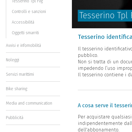
Tesserino Tpl Fvg
Controlli e sanzioni
Tesserino Tpl 
Accessibilità
Oggetti smarriti
Tesserino identific
Avvisi e infomobilità
Il tesserino identificat
pubblico.
Noleggi
Non si tratta di un docu
impedendo l’uso impropr
Il tesserino contiene i d
Servizi marittimi
Bike sharing
Media and communication
A cosa serve il tesseri
Per acquistare qualsiasi
Pubblicità
indipendentemente dalla
dell'abbonamento.