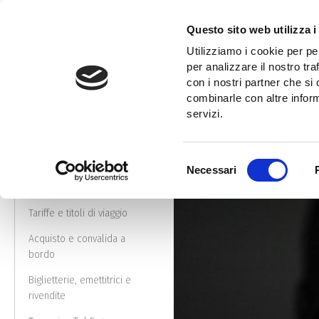
Skip
to
Questo sito web utilizza i
main
Home
Rilascio titoli di viaggio ai familiari conviventi dei dipendenti
Utilizziamo i cookie per pe
content
Cerca
per analizzare il nostro tra
nel
con i nostri partner che si
Cerca
sito
combinarle con altre inform
nel
servizi.
sito
Public transport
Selezione
Linee, percorsi e orari
Necessari
del
notturno - TSonDemand
consenso
Tariffe e titoli di viaggio
Acquisto e convalida a
bordo
Biglietterie, emettitrici e
rivendite