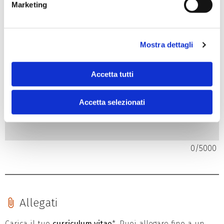
Conoscenza del pacchetto Office*
Marketing
Base
Medio
Mostra dettagli
Avanzato
Ulteriori competenze specifiche
Accetta tutti
Accetta selezionati
0
/
5000
Allegati
Carica il tuo
curriculum vitae
*. Puoi allegare fino a un