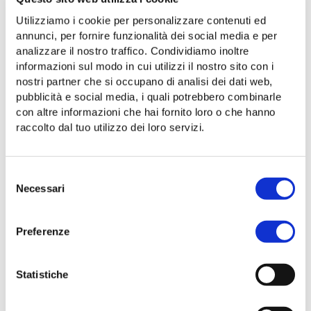
Seleziona il tuo livello di conoscenza
Utilizziamo i cookie per personalizzare contenuti ed
annunci, per fornire funzionalità dei social media e per
Livello di spagnolo
analizzare il nostro traffico. Condividiamo inoltre
Seleziona il tuo livello di conoscenza
informazioni sul modo in cui utilizzi il nostro sito con i
nostri partner che si occupano di analisi dei dati web,
Altre lingue
pubblicità e social media, i quali potrebbero combinarle
con altre informazioni che hai fornito loro o che hanno
raccolto dal tuo utilizzo dei loro servizi.
Selezione
Necessari
del
0
/
2000
consenso
Preferenze
Statistiche
Conoscenze informatiche