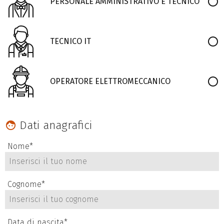
PERSONALE AMMINISTRATIVO E TECNICO
Personale
amministrativo
e tecnico
TECNICO IT
Operatore
elettromeccanico
OPERATORE ELETTROMECCANICO
Dati anagrafici
Nome
*
Cognome
*
Data di nascita
*