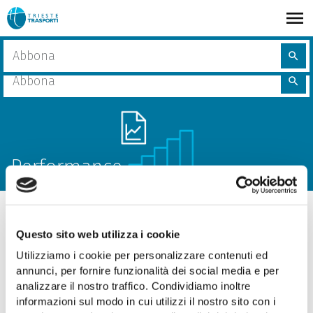
Skip
to
main
share
Home
Performance
Cerca
content
search
nel
Cerca
sito
search
nel
sito
Performance
Questo sito web utilizza i cookie
Allegati
Utilizziamo i cookie per personalizzare contenuti ed
annunci, per fornire funzionalità dei social media e per
analizzare il nostro traffico. Condividiamo inoltre
Accordo sistema premiante 2023-2025
informazioni sul modo in cui utilizzi il nostro sito con i
13 may 2024
- PDF