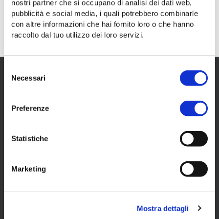
nostri partner che si occupano di analisi dei dati web,
Dati relativi ai premi 2025
pubblicità e social media, i quali potrebbero combinarle
27 july 2026
- PDF
con altre informazioni che hai fornito loro o che hanno
raccolto dal tuo utilizzo dei loro servizi.
Selezione
Necessari
del
consenso
Il tuo mobility partner a Trieste.
Preferenze
sede
Via dei Lavoratori, 2 - 34144 Trieste
Statistiche
capitale sociale
euro 17.000.000 interamente versato
Marketing
codice fiscale e partita iva
00977240324
registro imprese
Mostra dettagli
Trieste