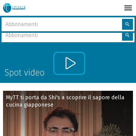
Skip
to
main
share
Home
Spot video
Cerca
content
search
nel
Cerca
sito
search
nel
sito
Spot video
MyTT ti porta da Shi's a scoprire il sapore della
cucina giapponese