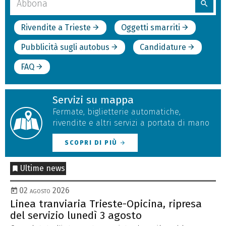
search
nel
sito
Rivendite a Trieste
Oggetti smarriti
arrow_forward
arrow_forward
Pubblicità sugli autobus
Candidature
arrow_forward
arrow_forward
FAQ
arrow_forward
Servizi su mappa
Fermate, biglietterie automatiche,
rivendite e altri servizi a portata di mano
SCOPRI DI PIÙ
arrow_forward
Ultime news
02 agosto 2026
Linea tranviaria Trieste-Opicina, ripresa
La
del servizio lunedì 3 agosto
de