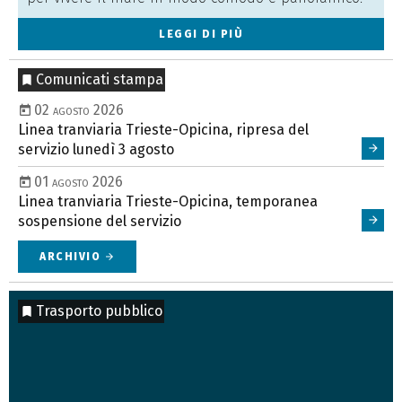
LEGGI DI PIÙ
Comunicati stampa
02 agosto 2026
Linea tranviaria Trieste-Opicina, ripresa del
servizio lunedì 3 agosto
01 agosto 2026
Linea tranviaria Trieste-Opicina, temporanea
sospensione del servizio
ARCHIVIO
arrow_forward
Trasporto pubblico