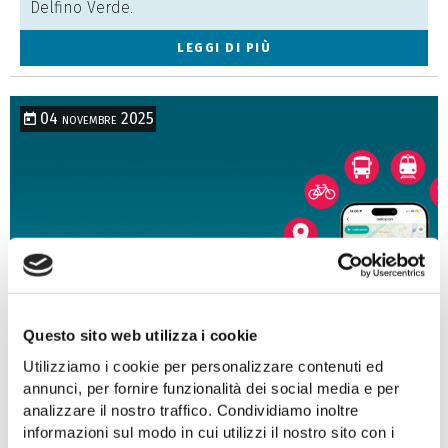
Delfino Verde.
LEGGI DI PIÙ
04 novembre 2025
Maas FVG, tutti i trasporti del
Questo sito web utilizza i cookie
Friuli Venezia Giulia in un'unica
Utilizziamo i cookie per personalizzare contenuti ed
app
annunci, per fornire funzionalità dei social media e per
analizzare il nostro traffico. Condividiamo inoltre
informazioni sul modo in cui utilizzi il nostro sito con i