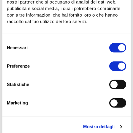
VISION
nostri partner che si occupano di analisi dei dati web,
pubblicità e social media, i quali potrebbero combinarle
Perché innovare i trasporti significa sviluppare il
con altre informazioni che hai fornito loro o che hanno
territorio
raccolto dal tuo utilizzo dei loro servizi.
Selezione
Necessari
del
consenso
Preferenze
Statistiche
Marketing
19 febbraio 2024
Mostra dettagli
INIZIATIVE