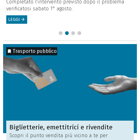
,
Completato l'intervento previsto dopo il problema
Pr
verificatosi sabato 1° agosto.
ma
LEGGI
arrow_forward
L
Trasporto pubblico
Biglietterie, emettitrici e rivendite
Scopri il punto vendita più vicino a te per