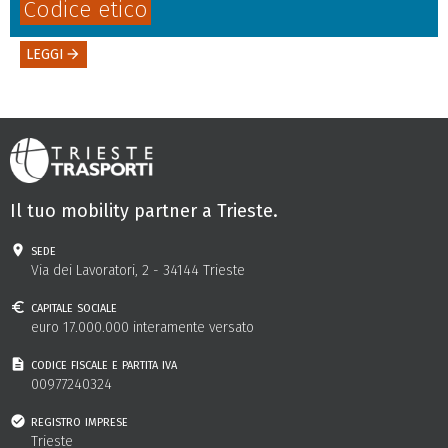
Codice etico
LEGGI
arrow_forward
Il tuo mobility partner a Trieste.
sede
Via dei Lavoratori, 2 - 34144 Trieste
capitale sociale
euro 17.000.000 interamente versato
codice fiscale e partita iva
00977240324
registro imprese
Trieste