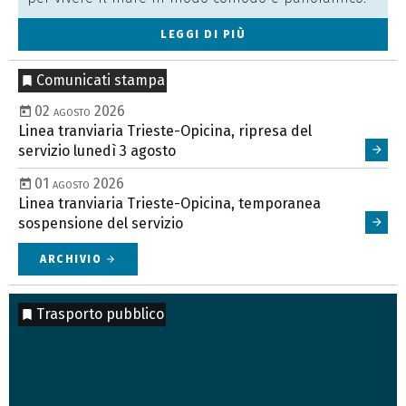
LEGGI DI PIÙ
Comunicati stampa
02 agosto 2026
Linea tranviaria Trieste-Opicina, ripresa del
servizio lunedì 3 agosto
01 agosto 2026
Linea tranviaria Trieste-Opicina, temporanea
sospensione del servizio
ARCHIVIO
arrow_forward
Trasporto pubblico