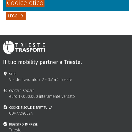
Codice etico
LEGGI
arrow_forward
Il tuo mobility partner a Trieste.
sede
Via dei Lavoratori, 2 - 34144 Trieste
capitale sociale
euro 17.000.000 interamente versato
codice fiscale e partita iva
00977240324
registro imprese
Trieste