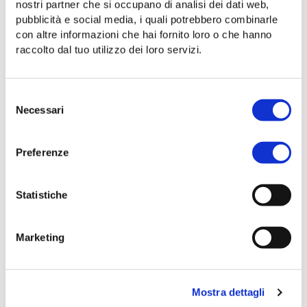
VISION
nostri partner che si occupano di analisi dei dati web,
pubblicità e social media, i quali potrebbero combinarle
Perché innovare i trasporti significa sviluppare il
con altre informazioni che hai fornito loro o che hanno
territorio
raccolto dal tuo utilizzo dei loro servizi.
Selezione
Necessari
del
consenso
Preferenze
Statistiche
Marketing
19 febbraio 2024
Mostra dettagli
INIZIATIVE