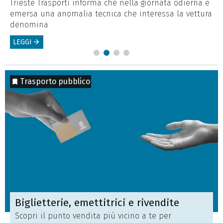
Sa
Trieste Trasporti informa che nella giornata odierna è
emersa una anomalia tecnica che interessa la vettura
L
denomina
LEGGI
arrow_forward
Trasporto pubblico
Biglietterie, emettitrici e rivendite
Scopri il punto vendita più vicino a te per