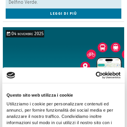
Delfino Verde.
LEGGI DI PIÙ
04 novembre 2025
Maas FVG, tutti i trasporti del
Questo sito web utilizza i cookie
Friuli Venezia Giulia in un'unica
Utilizziamo i cookie per personalizzare contenuti ed
app
annunci, per fornire funzionalità dei social media e per
analizzare il nostro traffico. Condividiamo inoltre
informazioni sul modo in cui utilizzi il nostro sito con i