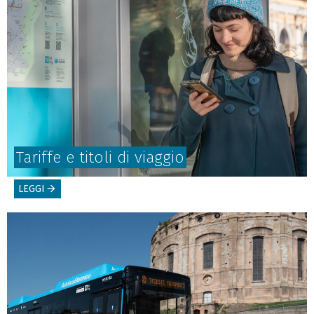
Tariffe e titoli di viaggio
LEGGI
arrow_forward