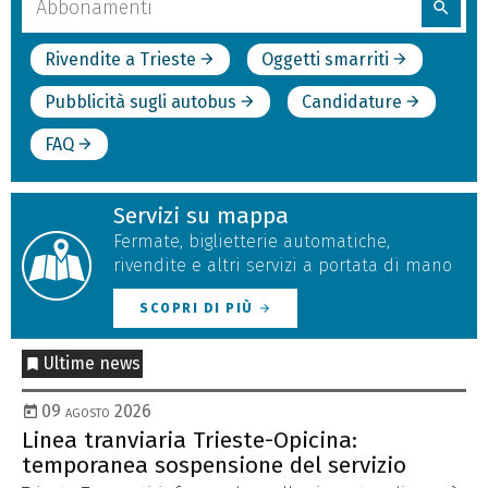
search
nel
sito
Rivendite a Trieste
Oggetti smarriti
arrow_forward
arrow_forward
Pubblicità sugli autobus
Candidature
arrow_forward
arrow_forward
FAQ
arrow_forward
Servizi su mappa
Fermate, biglietterie automatiche,
rivendite e altri servizi a portata di mano
SCOPRI DI PIÙ
arrow_forward
Ultime news
09 agosto 2026
Linea tranviaria Trieste-Opicina:
Li
temporanea sospensione del servizio
Ca