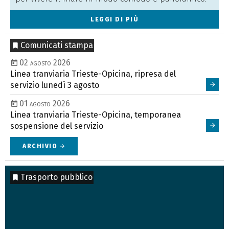
LEGGI DI PIÙ
Comunicati stampa
02 agosto 2026
Linea tranviaria Trieste-Opicina, ripresa del
servizio lunedì 3 agosto
01 agosto 2026
Linea tranviaria Trieste-Opicina, temporanea
sospensione del servizio
ARCHIVIO
arrow_forward
Trasporto pubblico