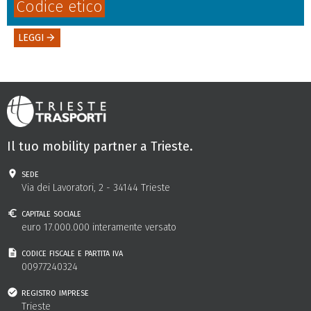
Codice etico
LEGGI
arrow_forward
Il tuo mobility partner a Trieste.
sede
Via dei Lavoratori, 2 - 34144 Trieste
capitale sociale
euro 17.000.000 interamente versato
codice fiscale e partita iva
00977240324
registro imprese
Trieste