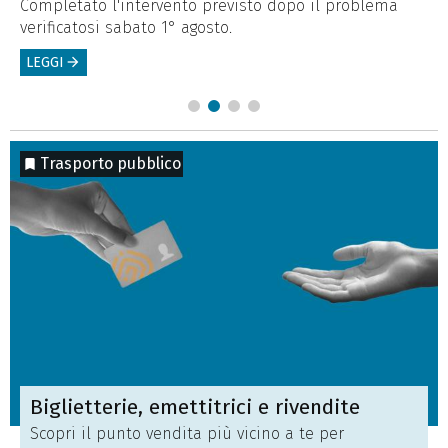
,
Completato l'intervento previsto dopo il problema
Pr
verificatosi sabato 1° agosto.
ma
LEGGI
arrow_forward
L
Trasporto pubblico
Biglietterie, emettitrici e rivendite
Scopri il punto vendita più vicino a te per