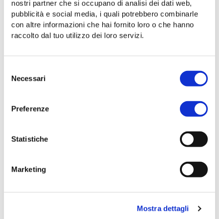
VISION
nostri partner che si occupano di analisi dei dati web,
pubblicità e social media, i quali potrebbero combinarle
Perché innovare i trasporti significa sviluppare il
con altre informazioni che hai fornito loro o che hanno
territorio
raccolto dal tuo utilizzo dei loro servizi.
Selezione
Necessari
del
consenso
Preferenze
Statistiche
Marketing
19 febbraio 2024
Mostra dettagli
INIZIATIVE