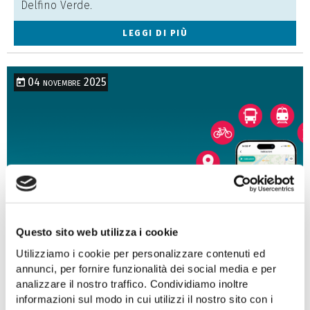
Delfino Verde.
LEGGI DI PIÙ
04 novembre 2025
Maas FVG, tutti i trasporti del
Questo sito web utilizza i cookie
Friuli Venezia Giulia in un'unica
Utilizziamo i cookie per personalizzare contenuti ed
app
annunci, per fornire funzionalità dei social media e per
analizzare il nostro traffico. Condividiamo inoltre
informazioni sul modo in cui utilizzi il nostro sito con i