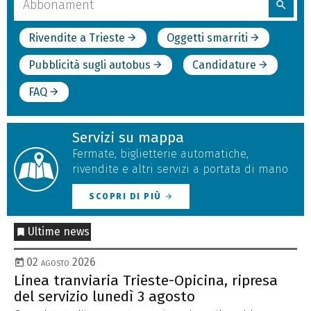
search
nel
sito
Rivendite a Trieste
Oggetti smarriti
arrow_forward
arrow_forward
Pubblicità sugli autobus
Candidature
arrow_forward
arrow_forward
FAQ
arrow_forward
Servizi su mappa
Fermate, biglietterie automatiche,
rivendite e altri servizi a portata di mano
SCOPRI DI PIÙ
arrow_forward
Ultime news
02 agosto 2026
Linea tranviaria Trieste-Opicina, ripresa
La
del servizio lunedì 3 agosto
de