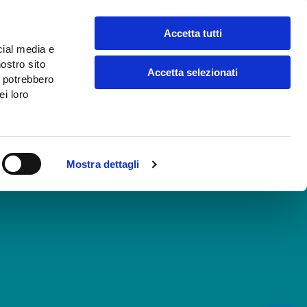
Accetta tutti
cial media e
search
nostro sito
Accetta selezionati
i potrebbero
ei loro
Mostra dettagli