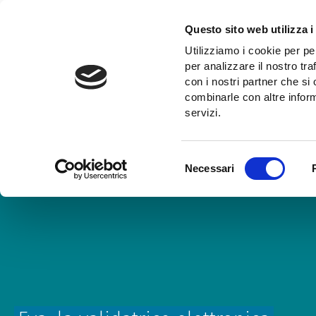
Salta
al
Questo sito web utilizza i
contenuto
Utilizziamo i cookie per pe
principale
Cerca
Trasporto pubblico
per analizzare il nostro tra
nel
con i nostri partner che si
sito
combinarle con altre inform
servizi.
Selezione
Necessari
del
consenso