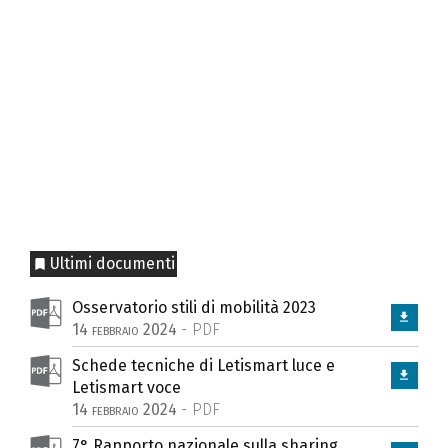
Ultimi documenti
2026
Osservatorio stili di mobilità 2023
14 febbraio 2024
- PDF
radali, modifiche dei percorsi
e 25, 26 e 26/
Schede tecniche di Letismart luce e
i in vigore nella notte fra lunedì 3 e
Letismart voce
osto, dalle 22:00 alle 6:00.
14 febbraio 2024
- PDF
7° Rapporto nazionale sulla sharing