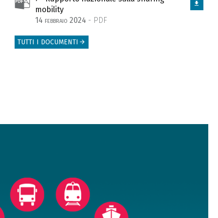
mobility
14 febbraio 2024
- PDF
TUTTI I DOCUMENTI
arrow_forward