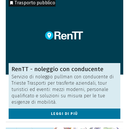
Trasporto pubblico
RenTT - noleggio con conducente
Servizio di noleggio pullman con conducente di
Trieste Trasporti per trasferte aziendali, tour
turistici ed eventi: mezzi moderni, personale
qualificato e soluzioni su misura per le tue
esigenze di mobilità.
LEGGI DI PIÙ