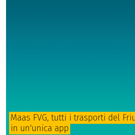
Maas FVG, tutti i trasporti del Fri
in un'unica app