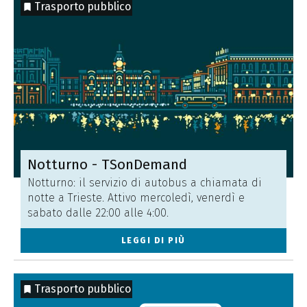
Trasporto pubblico
Notturno - TSonDemand
Notturno: il servizio di autobus a chiamata di
notte a Trieste. Attivo mercoledì, venerdì e
sabato dalle 22:00 alle 4:00.
LEGGI DI PIÙ
Trasporto pubblico