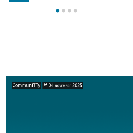
LEGGI
arrow_forward
CommuniTTy
04 novembre 2025