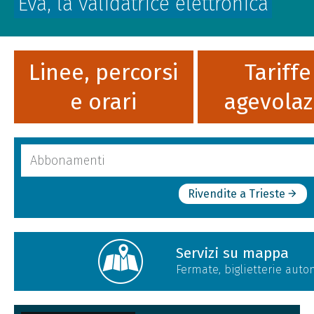
Eva, la validatrice elettronica
Linee, percorsi
Tariffe
e orari
agevolaz
Cerca
nel
sito
Rivendite a Trieste
arrow_forward
Servizi su mappa
Fermate, biglietterie autom