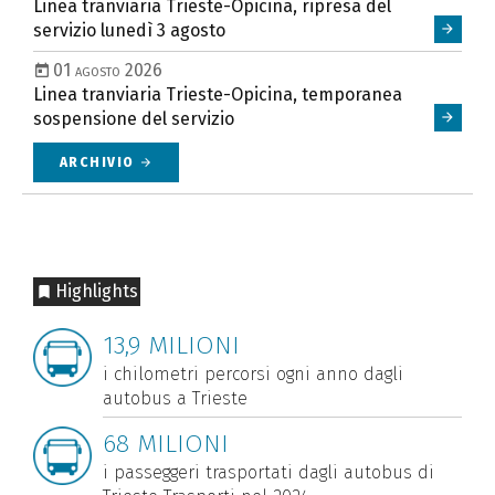
Linea tranviaria Trieste-Opicina, ripresa del
servizio lunedì 3 agosto
01 agosto 2026
Linea tranviaria Trieste-Opicina, temporanea
sospensione del servizio
ARCHIVIO
arrow_forward
Highlights
2 agosto 2026
13,9 MILIONI
31 luglio 
ea tranviaria Trieste-Opicina, ripresa
Lavori st
i chilometri percorsi ogni anno dagli
 servizio lunedì 3 agosto
delle line
autobus a Trieste
pletato l'intervento previsto dopo il problema
Provvediment
68 MILIONI
ficatosi sabato 1° agosto.
martedì 4 ag
i passeggeri trasportati dagli autobus di
GI
arrow_forward
LEGGI
arrow_forward